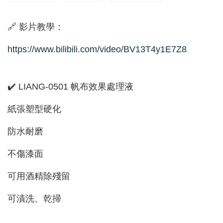
🔗 影片教學：
https://www.bilibili.com/video/BV13T4y1E7Z8
✔️ LIANG-0501 帆布效果處理液
紙張塑型硬化
防水耐磨
不傷漆面
可用酒精除殘留
可漬洗、乾掃