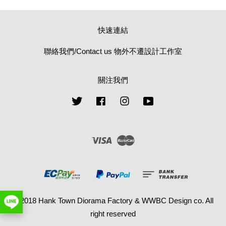
快速連結
聯絡我們/Contact us 物外不遷設計工作室
關注我們
Twitter
Facebook
Instagram
YouTube
Visa
Master
© 2018 Hank Town Diorama Factory & WWBC Design co. All
right reserved