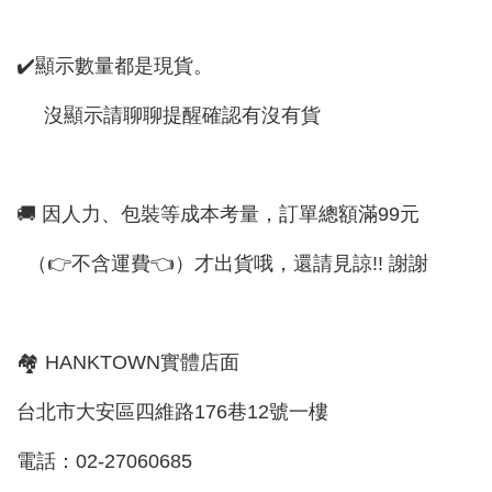
✔️顯示數量都是現貨。
沒顯示請聊聊提醒確認有沒有貨
🚚 因人力、包裝等成本考量，訂單總額滿99元
（👉不含運費👈）才出貨哦，還請見諒!! 謝謝
🏘 HANKTOWN實體店面
台北市大安區四維路176巷12號一樓
電話：02-27060685