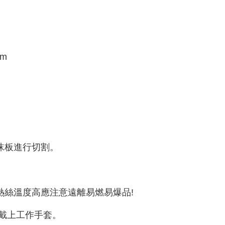
cm
沫板進行切割。
熱絲溫度高應注意遠離易燃易爆品!
請戴上工作手套。