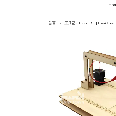
Ho
›
›
首頁
工具區 / Tools
[ HankT