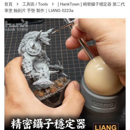
›
›
首頁
工具區 / Tools
[ HankTown ] 精密鑷子穩定器 第二代
筆塗 蝕刻片 手墊 製作｜LIANG 0223a