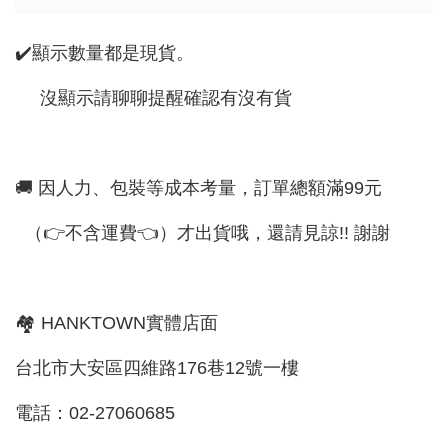
✔️顯示數量都是現貨。
沒顯示請聊聊提醒確認有沒有貨
🚚 因人力、包裝等成本考量，訂單總額滿99元
（👉不含運費👈）才出貨哦，還請見諒!! 謝謝
🏘 HANKTOWN實體店面
台北市大安區四維路176巷12號一樓
電話：02-27060685