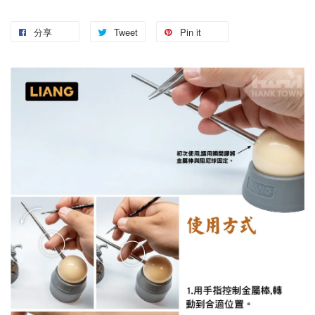
分享
Tweet
Pin it