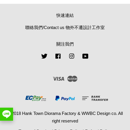
快速連結
聯絡我們/Contact us 物外不遷設計工作室
關注我們
Twitter
Facebook
Instagram
YouTube
Visa
Master
© 2018 Hank Town Diorama Factory & WWBC Design co. All
right reserved