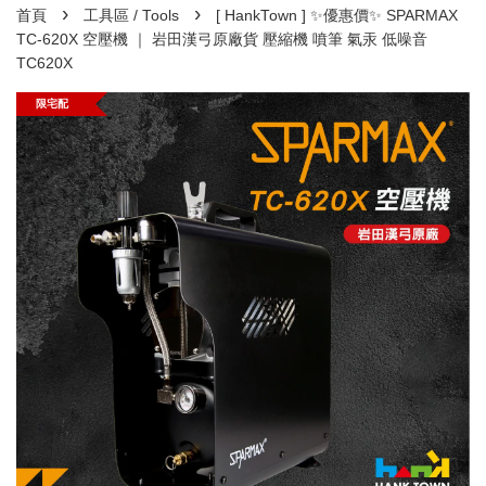
›
›
首頁
工具區 / Tools
[ HankTown ] ✨優惠價✨ SPARMAX
TC-620X 空壓機 ｜ 岩田漢弓原廠貨 壓縮機 噴筆 氣汞 低噪音
TC620X
限宅配