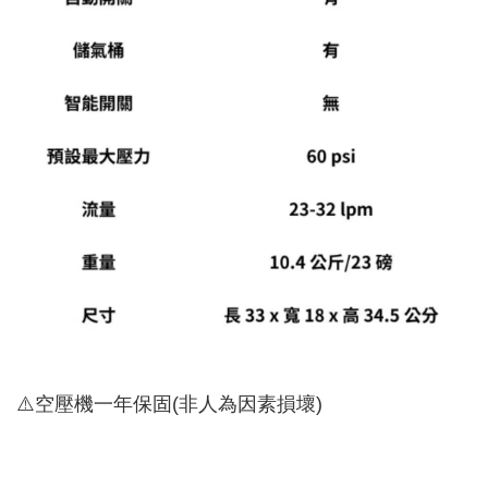
⚠️空壓機一年保固(非人為因素損壞)