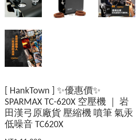
[ HankTown ] ✨優惠價✨
SPARMAX TC-620X 空壓機 ｜ 岩
田漢弓原廠貨 壓縮機 噴筆 氣汞
低噪音 TC620X