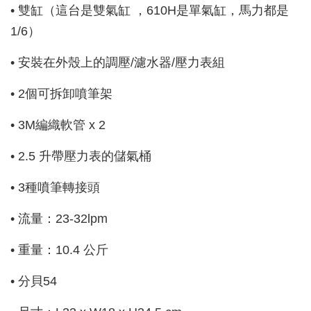
• 雙缸（這台是雙氣缸 ，610H是單氣缸，馬力都是
1/6）
• 安裝在外殼上的調壓/濾水器/壓力表組
• 2個可拆卸噴筆架
• 3M編織軟管 x 2
• 2.5 升帶壓力表的儲氣桶
• 3種噴筆轉接頭
• 流量：23-32lpm
• 重量：10.4 公斤
• 分貝54