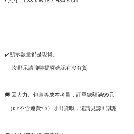
• 尺寸：L33 x W18 x H34.5 cm
✔️顯示數量都是現貨。
沒顯示請聊聊提醒確認有沒有貨
🚚 因人力、包裝等成本考量，訂單總額滿99元
（👉不含運費👈）才出貨哦，還請見諒!! 謝謝