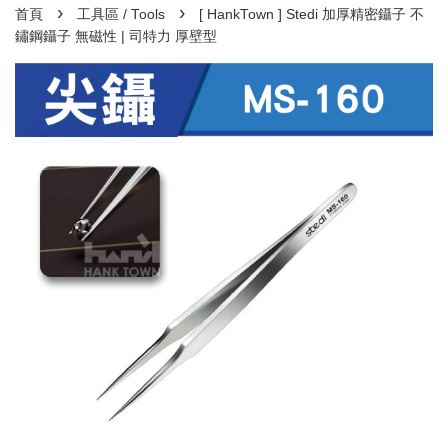
›
›
首頁
工具區 / Tools
[ HankTown ] Stedi 加厚精密鑷子 不
鏽鋼鑷子 無磁性 | 司特力 厚壁型