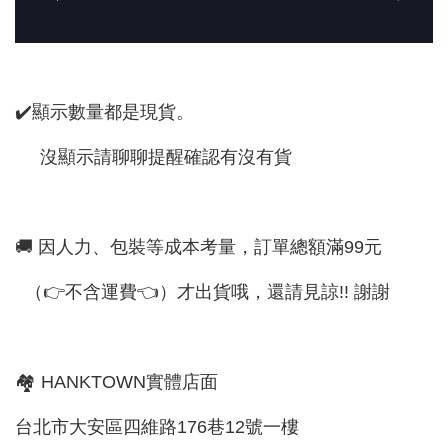
✔️顯示數量都是現貨。
沒顯示請聊聊提醒確認有沒有貨
🚚 因人力、包裝等成本考量，訂單總額滿99元
（👉不含運費👈）才出貨哦，還請見諒!! 謝謝
🏘 HANKTOWN實體店面
台北市大安區四維路176巷12號一樓