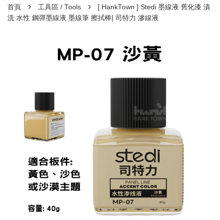
›
›
首頁
工具區 / Tools
[ HankTown ] Stedi 墨線液 舊化漆 漬
洗 水性 鋼彈墨線液 墨線筆 擦拭棒| 司特力 滲線液