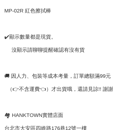
MP-02R 紅色擦拭棒
✔️顯示數量都是現貨。
沒顯示請聊聊提醒確認有沒有貨
🚚 因人力、包裝等成本考量，訂單總額滿99元
（👉不含運費👈）才出貨哦，還請見諒!! 謝謝
🏘 HANKTOWN實體店面
台北市大安區四維路176巷12號一樓