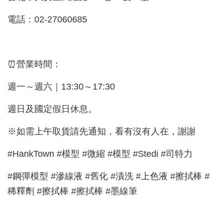
電話：02-27060685
⏰營業時間：
週一～週六｜13:30～17:30
週日及國定假日休息。
※如需上午取貨請先通知，看有沒有人在，謝謝
#HankTown #模型 #微縮 #模型 #Stedi #司特力
#鋼彈模型 #滲線液 #舊化 #漬洗 #上色液 #擦拭棒 #
稀釋劑 #擦拭棒 #擦拭棒 #墨線筆