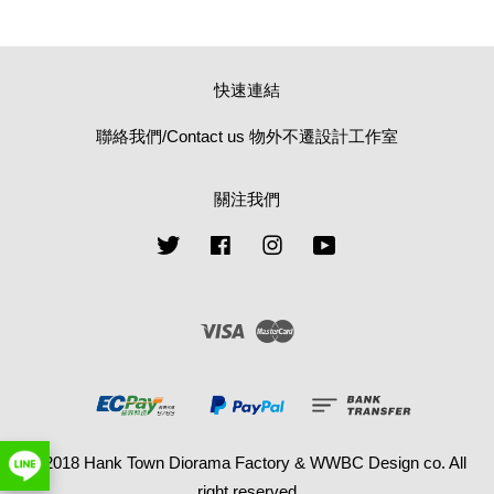
快速連結
聯絡我們/Contact us 物外不遷設計工作室
關注我們
Twitter
Facebook
Instagram
YouTube
Visa
Master
© 2018 Hank Town Diorama Factory & WWBC Design co. All
right reserved