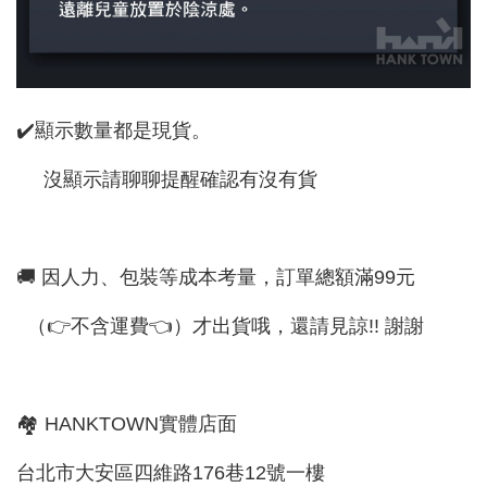
✔️顯示數量都是現貨。
沒顯示請聊聊提醒確認有沒有貨
🚚 因人力、包裝等成本考量，訂單總額滿99元
（👉不含運費👈）才出貨哦，還請見諒!! 謝謝
🏘 HANKTOWN實體店面
台北市大安區四維路176巷12號一樓