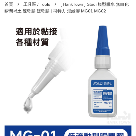
›
›
首頁
工具區 / Tools
[ HankTown ] Stedi 模型膠水 無白化
瞬間補土 速乾膠 緩乾膠 | 司特力 溜縫膠 MG01 MG02