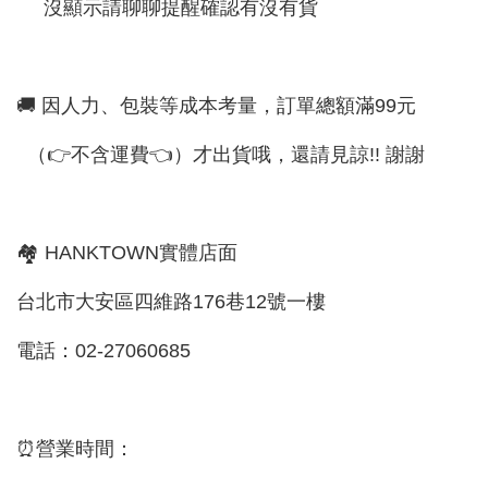
沒顯示請聊聊提醒確認有沒有貨
🚚 因人力、包裝等成本考量，訂單總額滿99元
（👉不含運費👈）才出貨哦，還請見諒!! 謝謝
🏘 HANKTOWN實體店面
台北市大安區四維路176巷12號一樓
電話：02-27060685
⏰營業時間：