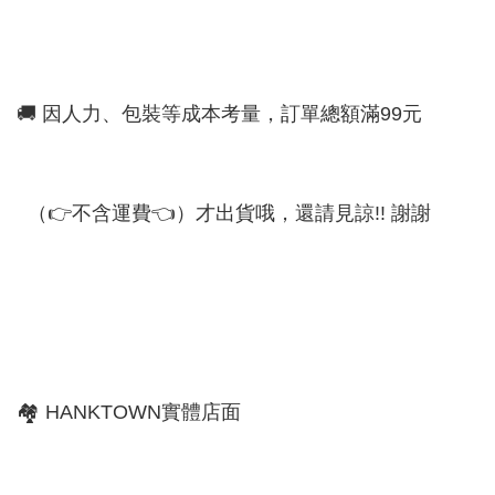
🚚 因人力、包裝等成本考量，訂單總額滿99元
（👉不含運費👈）才出貨哦，還請見諒!! 謝謝
🏘 HANKTOWN實體店面