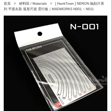
›
›
首頁
材料區 / Materials
[ HankTown ] NERON 蝕刻片系
列 平面丸取 弧形尺規 雲行板｜MADWORKS N001 ~ N011