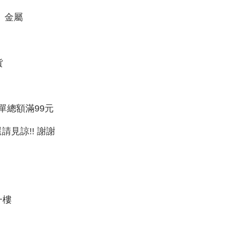
、金屬
貨
單總額滿99元
請見諒!! 謝謝
一樓