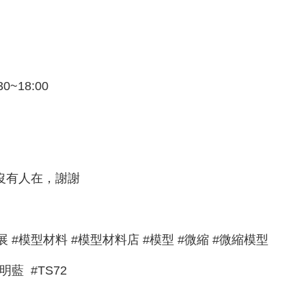
0~18:00
沒有人在，謝謝
 #鄭鴻展 #模型材料 #模型材料店 #模型 #微縮 #微縮模型
透明藍 #TS72