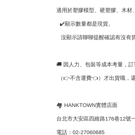
適用於塑膠模型、硬塑膠、木材
✔️顯示數量都是現貨。
沒顯示請聊聊提醒確認有沒有
🚚 因人力、包裝等成本考量，訂
（👉不含運費👈）才出貨哦，還
🏘 HANKTOWN實體店面
台北市大安區四維路176巷12號
電話：02-27060685