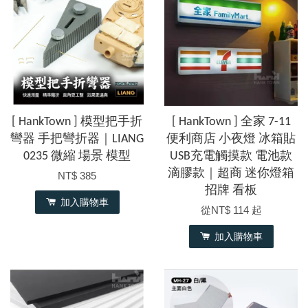
[ HankTown ] 模型把手折
[ HankTown ] 全家 7-11
彎器 手把彎折器｜LIANG
便利商店 小夜燈 冰箱貼
0235 微縮 場景 模型
USB充電觸摸款 電池款
滴膠款｜超商 迷你燈箱
NT$ 385
招牌 看板
加入購物車
從
NT$ 114
起
加入購物車