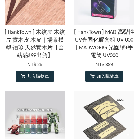
[ HankTown ] 木紋皮 木紋
[ HankTown ] MAD 高黏性
片 實木皮 木皮｜場景模
UV光固化膠套組 UV-000
型 袖珍 天然實木片【全
| MADWORKS 光固膠+手
站滿$99出貨】
電筒 UV000
NT$ 25
NT$ 399
加入購物車
加入購物車