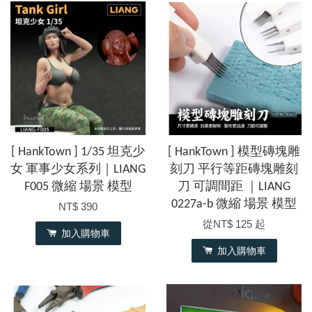
[ HankTown ] 1/35 坦克少
[ HankTown ] 模型磚塊雕
女 軍事少女系列｜LIANG
刻刀 平行等距磚塊雕刻
F005 微縮 場景 模型
刀 可調間距 ｜LIANG
0227a-b 微縮 場景 模型
NT$ 390
從
NT$ 125
起
加入購物車
加入購物車