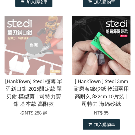
加入購物車
加入購物車
售完
[HankTown] Stedi 極薄 單
[ HankTown ] Stedi 3mm
刃斜口鉗 2025限定款 單
耐磨海綿砂紙 乾濕兩用
刃鉗 模型剪 | 司特力剪
高耐久 8X2cm 10片裝 |
鉗 基本款 高階款
司特力 海綿砂紙
從
NT$ 288
起
NT$ 85
加入購物車