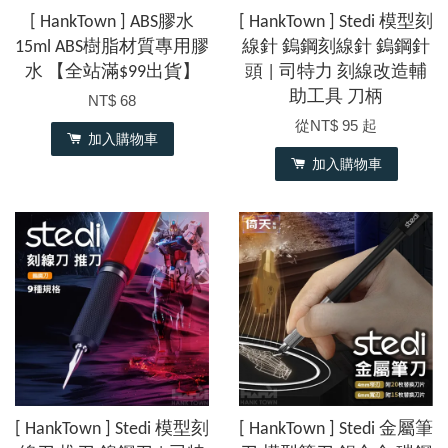
[ HankTown ] ABS膠水
[ HankTown ] Stedi 模型刻
15ml ABS樹脂材質專用膠
線針 鎢鋼刻線針 鎢鋼針
水 【全站滿$99出貨】
頭 | 司特力 刻線改造輔
助工具 刀柄
NT$ 68
從
NT$ 95
起
加入購物車
加入購物車
[ HankTown ] Stedi 模型刻
[ HankTown ] Stedi 金屬筆