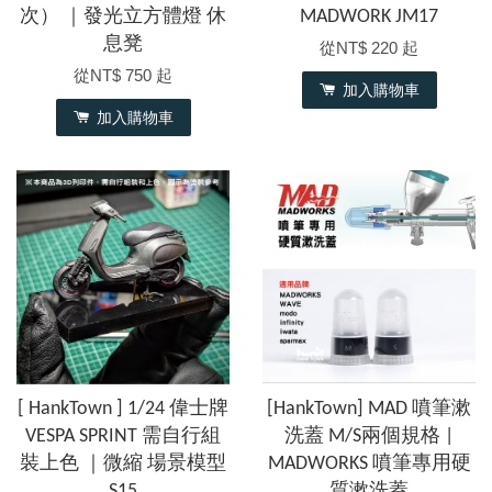
次） ｜發光立方體燈 休
MADWORK JM17
息凳
從
NT$ 220
起
從
NT$ 750
起
加入購物車
加入購物車
[ HankTown ] 1/24 偉士牌
[HankTown] MAD 噴筆漱
VESPA SPRINT 需自行組
洗蓋 M/S兩個規格 |
裝上色 ｜微縮 場景模型
MADWORKS 噴筆專用硬
S15
質漱洗蓋