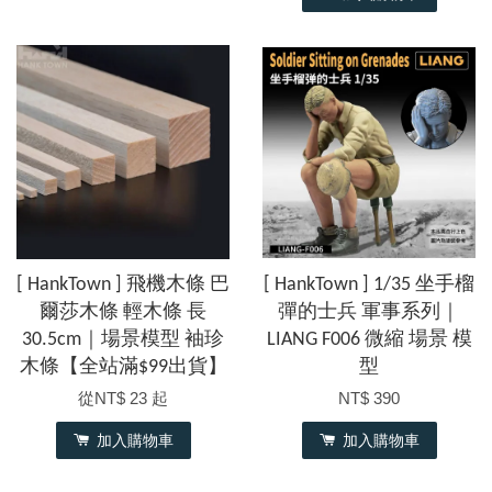
[ HankTown ] 飛機木條 巴
[ HankTown ] 1/35 坐手榴
爾莎木條 輕木條 長
彈的士兵 軍事系列｜
30.5cm｜場景模型 袖珍
LIANG F006 微縮 場景 模
木條【全站滿$99出貨】
型
從
NT$ 23
起
NT$ 390
加入購物車
加入購物車