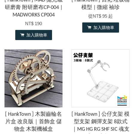
[ HankTown ] MAD 拋光蠟
[ HankTown ] 舊化 垃圾桶
研磨膏 附研磨布CP-004 |
模型 | 微縮 袖珍
MADWORKS CP004
從
NT$ 95
起
NT$ 190
加入購物車
加入購物車
[ HankTown ] 木製齒輪名
[ HankTown ] 公仔支架 模
片盒 改良版｜首飾盒 儲
型支架 鋼彈支架 8款式
物盒 木製機械盒
｜MG HG RG SHF SIC 魂支