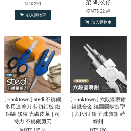
架 6吋公仔
NT$ 290
從
NT$ 22
起
加入購物車
加入購物車
[ HankTown ] Stedi 不銹鋼
[ HankTown ] 六段圓嘴鉗
多用途剪刀 剪切鋁板 鐵
鎳鐵合金 繞圈圓嘴造型
銅線 修枝 光纖皮革 | 司
| 六段鉗 鉗子 珠寶鉗 繞
特力 不銹鋼剪刀
線鉗
從
NT$ 165
起
NT$ 280