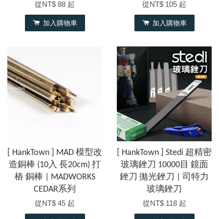
從
NT$ 88
起
從
NT$ 105
起
加入購物車
加入購物車
[ HankTown ] MAD 模型改
[ HankTown ] Stedi 超精密
造銅棒 (10入 長20cm) 打
玻璃銼刀 10000目 鏡面
樁 銅棒 | MADWORKS
銼刀 拋光銼刀 | 司特力
CEDAR系列
玻璃銼刀
從
NT$ 45
起
從
NT$ 118
起