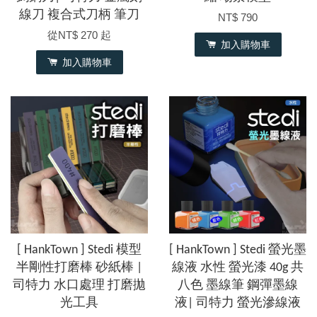
線刀 複合式刀柄 筆刀
NT$ 790
從
NT$ 270
起
加入購物車
加入購物車
[ HankTown ] Stedi 模型
[ HankTown ] Stedi 螢光墨
半剛性打磨棒 砂紙棒 |
線液 水性 螢光漆 40g 共
司特力 水口處理 打磨拋
八色 墨線筆 鋼彈墨線
光工具
液| 司特力 螢光滲線液