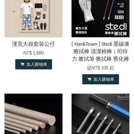
漢克大叔套裝公仔
[ HankTown ] Stedi 墨線液
擦拭棒 清潔棉棒 | 司特
NT$ 1,680
力 擦拭筆 擦拭棒 舊化棒
加入購物車
從
NT$ 105
起
加入購物車