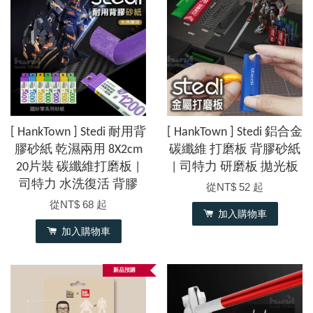
[ HankTown ] Stedi 耐用背
[ HankTown ] Stedi 鋁合金
膠砂紙 乾濕兩用 8X2cm
碳纖維 打磨板 背膠砂紙
20片裝 碳纖維打磨板 |
| 司特力 研磨板 拋光板
司特力 水洗復活 背膠
從
NT$ 52
起
從
NT$ 68
起
加入購物車
加入購物車
新品預購