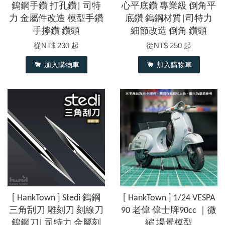
鎢鋼手鑽 打孔鑽| 司特
心平底鑽 專業級 倒角平
力 金屬件改造 模型手鑽
底鑽 鎢鋼材質|司特力
手擰鑽 鑽頭
細節改造 倒角 鑽頭
從
NT$ 230
起
從
NT$ 250
起
加入購物車
加入購物車
[ HankTown ] Stedi 鎢鋼
[ HankTown ] 1/24 VESPA
三角刮刀 雕刻刀 刻線刀
90 老偉 偉士牌90cc ｜微
鎢鋼刀| 司特力 金屬刻
縮 場景模型