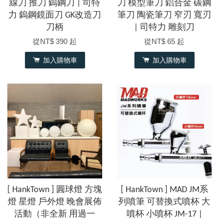
線刀 推刀 鎢鋼刀 | 司特
刀 模型筆刀 鋁合金 碳鋼
力 鎢鋼鏡面刀 GK改造刀
筆刀 陶瓷筆刀 窄刃 寬刃
刀柄
| 司特力 雕刻刀
從
NT$ 390
起
從
NT$ 65
起
加入購物車
加入購物車
[ HankTown ] 圓球燈 方塊
[ HankTown ] MAD JM系
燈 星燈 戶外燈 晚會展佈
列噴筆 可替換式噴杯 大
活動（非全新 用過一
噴杯 小噴杯 JM-17 |