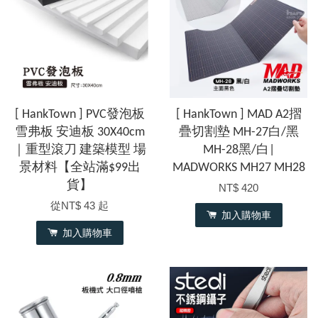
[ HankTown ] PVC發泡板
[ HankTown ] MAD A2摺
雪弗板 安迪板 30X40cm
疊切割墊 MH-27白/黑
｜重型滾刀 建築模型 場
MH-28黑/白|
景材料【全站滿$99出
MADWORKS MH27 MH28
貨】
NT$ 420
從
NT$ 43
起
加入購物車
加入購物車