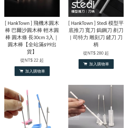
[ HankTown ] 飛機木圓木
[ HankTown ] Stedi 模型平
棒 巴爾沙圓木棒 輕木圓
底推刀 寬刀 鎢鋼刀 剷刀
棒 圓木條 長30cm 3入｜
| 司特力 雕刻刀 鏟刀 刀
圓木棒【全站滿$99出
柄
貨】
從
NT$ 280
起
從
NT$ 22
起
加入購物車
加入購物車