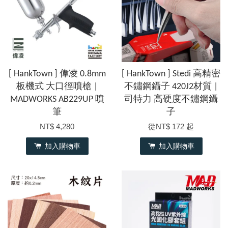
[ HankTown ] 偉凌 0.8mm
[ HankTown ] Stedi 高精密
板機式 大口徑噴槍 |
不鏽鋼鑷子 420J2材質 |
MADWORKS AB229UP 噴
司特力 高硬度不鏽鋼鑷
筆
子
NT$ 4,280
從
NT$ 172
起
加入購物車
加入購物車