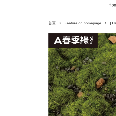
Ho
›
›
首頁
Feature on homepage
[ 