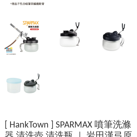
[ HankTown ] SPARMAX 噴筆洗滌
器 清洗壺 清洗瓶 ｜ 岩田漢弓原