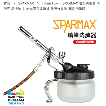
›
›
首頁
SPARMAX
[ HankTown ] SPARMAX 噴筆洗滌器 清
洗壺 清洗瓶 ｜ 岩田漢弓原廠貨 廢液收集瓶 噴筆 洗筆罐