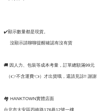
✔️顯示數量都是現貨。
沒顯示請聊聊提醒確認有沒有貨
🚚 因人力、包裝等成本考量，訂單總額滿99元
（👉不含運費👈）才出貨哦，還請見諒!! 謝謝
🏘 HANKTOWN實體店面
台北市大安區四維路176巷12號一樓