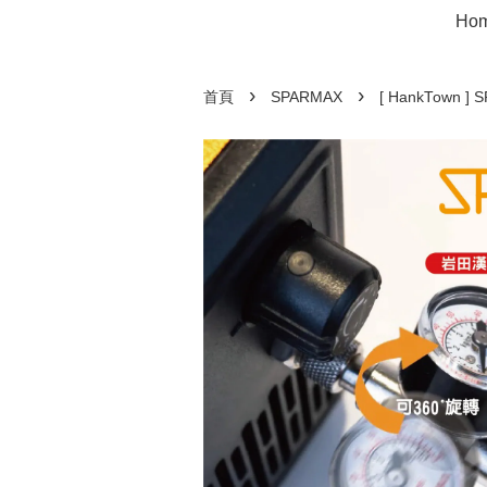
Ho
›
›
首頁
SPARMAX
[ HankTown