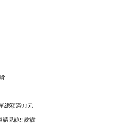
貨
單總額滿99元
請見諒!! 謝謝