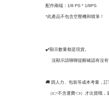
配件兩端：1/8 PS * 1/8PS
*此產品不包含空壓機和噴筆！
✔️顯示數量都是現貨。
沒顯示請聊聊提醒確認有沒有
🚚 因人力、包裝等成本考量，訂
（👉不含運費👈）才出貨哦，還