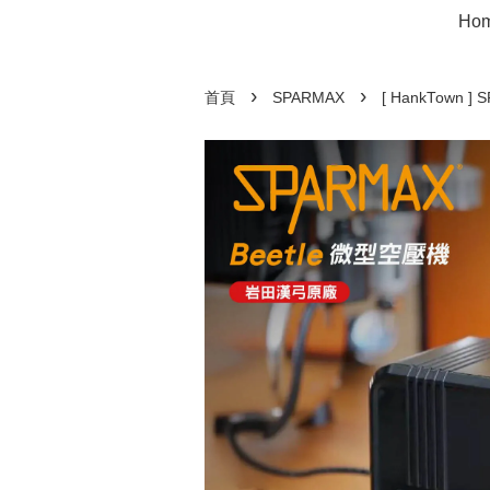
Ho
›
›
首頁
SPARMAX
[ HankTown