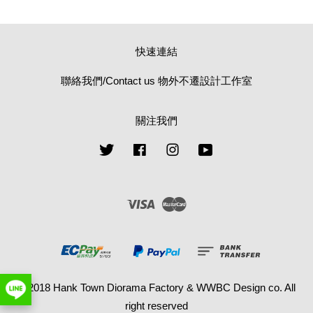
快速連結
聯絡我們/Contact us 物外不遷設計工作室
關注我們
Twitter
Facebook
Instagram
YouTube
Visa
Master
© 2018 Hank Town Diorama Factory & WWBC Design co. All
right reserved