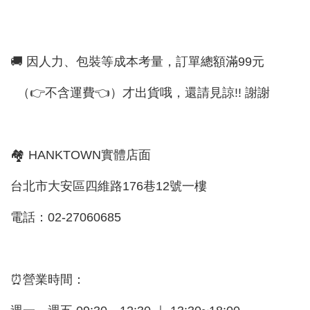
🚚 因人力、包裝等成本考量，訂單總額滿99元
（👉不含運費👈）才出貨哦，還請見諒!! 謝謝
🏘 HANKTOWN實體店面
台北市大安區四維路176巷12號一樓
電話：02-27060685
⏰營業時間：