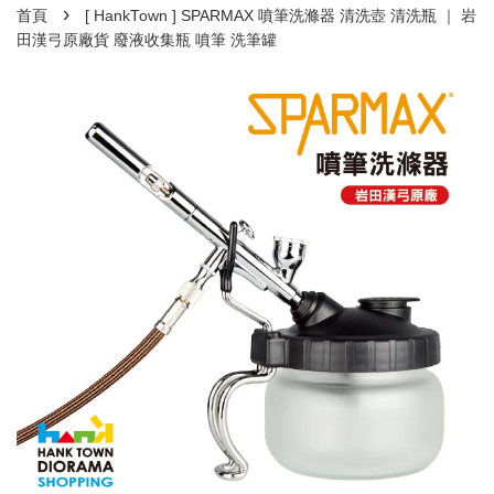
›
首頁
[ HankTown ] SPARMAX 噴筆洗滌器 清洗壺 清洗瓶 ｜ 岩
田漢弓原廠貨 廢液收集瓶 噴筆 洗筆罐