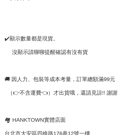
✔️顯示數量都是現貨。
沒顯示請聊聊提醒確認有沒有貨
🚚 因人力、包裝等成本考量，訂單總額滿99元
（👉不含運費👈）才出貨哦，還請見諒!! 謝謝
🏘 HANKTOWN實體店面
台北市大安區四維路176巷12號一樓