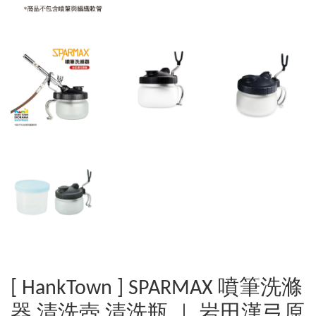
[ HankTown ] SPARMAX 噴筆洗滌
器 清洗壺 清洗瓶 ｜ 岩田漢弓原