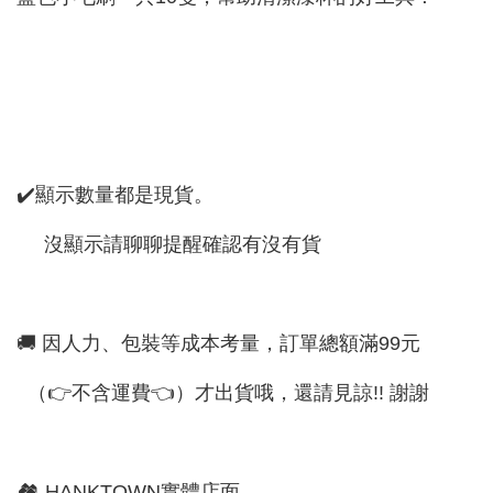
✔️顯示數量都是現貨。
沒顯示請聊聊提醒確認有沒有貨
🚚 因人力、包裝等成本考量，訂單總額滿99元
（👉不含運費👈）才出貨哦，還請見諒!! 謝謝
🏘 HANKTOWN實體店面