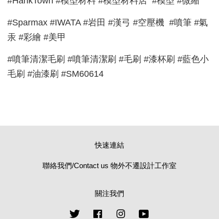
#HankTown #模型材料 #模型材料店 #模型 #微縮
#Sparmax #IWATA #岩田 #漢弓 #空壓機 #噴筆 #氣
汞 #彩繪 #美甲
#噴筆清潔毛刷 #噴筆清潔刷 #毛刷 #漆杯刷 #藍色小
毛刷 #油漆刷 #SM60614
快速連結
聯絡我們/Contact us 物外不遷設計工作室
關注我們
Twitter
Facebook
Instagram
YouTube