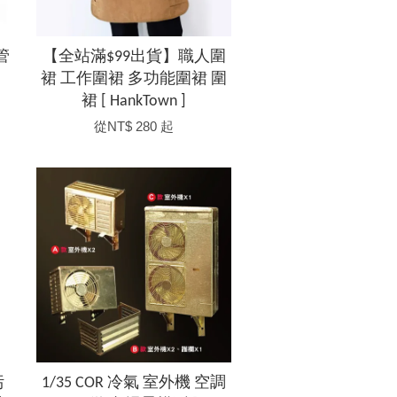
管
【全站滿$99出貨】職人圍
裙 工作圍裙 多功能圍裙 圍
裙 [ HankTown ]
從
NT$ 280
起
污
1/35 COR 冷氣 室外機 空調