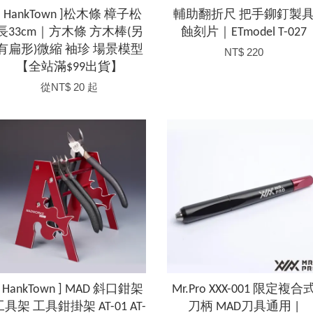
[ HankTown ]松木條 樟子松
輔助翻折尺 把手鉚釘製
長33cm｜方木條 方木棒(另
蝕刻片｜ETmodel T-027
有扁形)微縮 袖珍 場景模型
NT$ 220
【全站滿$99出貨】
從
NT$ 20
起
[ HankTown ] MAD 斜口鉗架
Mr.Pro XXX-001 限定複合
工具架 工具鉗掛架 AT-01 AT-
刀柄 MAD刀具通用 |