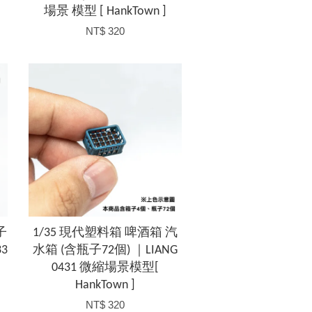
場景 模型 [ HankTown ]
NT$ 320
子
1/35 現代塑料箱 啤酒箱 汽
33
水箱 (含瓶子72個) ｜LIANG
0431 微縮場景模型[
HankTown ]
NT$ 320