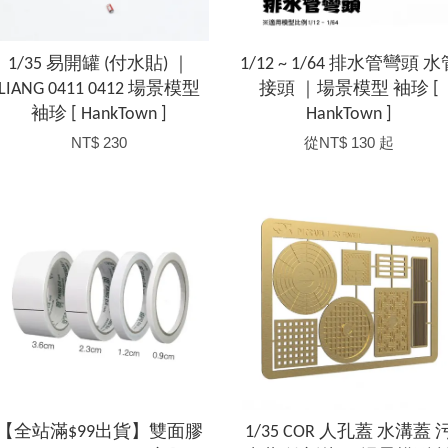
1/35 易開罐 (付水貼) ｜
1/12 ~ 1/64 排水管彎頭 水
LIANG 0411 0412 場景模型
接頭 ｜場景模型 袖珍 [
袖珍 [ HankTown ]
HankTown ]
NT$ 230
從
NT$ 130
起
【全站滿$99出貨】雙面膠
1/35 COR 人孔蓋 水溝蓋 