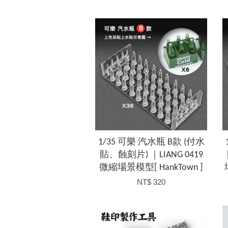
1/35 可樂 汽水瓶 B款 (付水
貼、蝕刻片) ｜LIANG 0419
微縮場景模型[ HankTown ]
NT$ 320