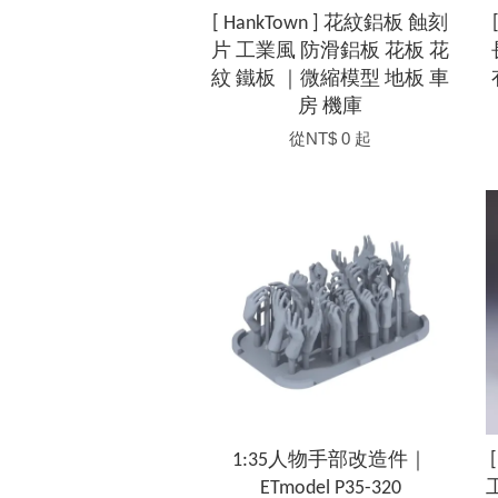
[ HankTown ] 花紋鋁板 蝕刻
片 工業風 防滑鋁板 花板 花
紋 鐵板 ｜微縮模型 地板 車
房 機庫
從
NT$ 0
起
1:35人物手部改造件｜
ETmodel P35-320