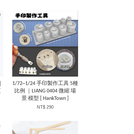
｜
1/72~1/24 手印製作工具 5種
[
比例 ｜LIANG 0404 微縮 場
景 模型 [ HankTown ]
NT$ 290