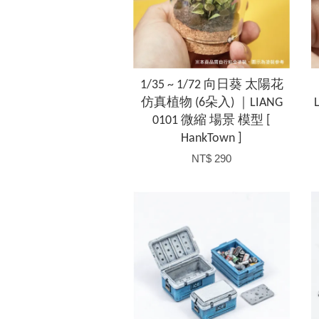
1/35 ~ 1/72 向日葵 太陽花
仿真植物 (6朵入) ｜LIANG
0101 微縮 場景 模型 [
HankTown ]
NT$ 290