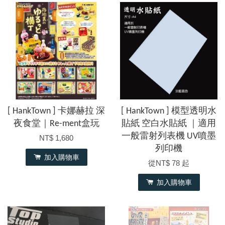
[ HankTown ] 卡娜赫拉 深
[ HankTown ] 模型透明水
夜食堂｜Re-ment盒玩
貼紙 空白水貼紙 ｜適用
一般雷射列表機 UV噴墨
NT$ 1,680
列印機
加入購物車
從
NT$ 78
起
加入購物車