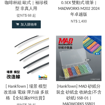
咖啡杯組 歐式｜袖珍模
0.5EX 雙動式 噴筆 |
型 非真人用
MADWORKS M202 2024
年卓越版
從
NT$ 68
起
NT$ 1,400
加入購物車
[ HankTown ] 場景 模型
[HankTown] MAD 砂紙分
改造線 電線 彈力線 多規
裝盒 砂紙盒 收納盒(不含
格 【全站滿$99出貨】
砂紙) SSB-01 |
MADWORKS SSB01
從
NT$ 28
起