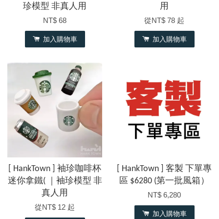
珍模型 非真人用
用
NT$ 68
從
NT$ 78
起
加入購物車
加入購物車
[ HankTown ] 袖珍咖啡杯
[ HankTown ] 客製 下單專
迷你拿鐵( ｜袖珍模型 非
區 $6280 (第一批風箱）
真人用
NT$ 6,280
從
NT$ 12
起
加入購物車