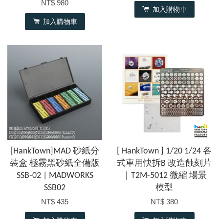
NT$ 980
加入購物車
加入購物車
[HankTown]MAD 砂紙分
[ HankTown ] 1/20 1/24 各
裝盒 極霧黑砂紙全備版
式車用快拆B 改造蝕刻片
SSB-02 | MADWORKS
｜T2M-5012 微縮 場景
SSB02
模型
NT$ 435
NT$ 380