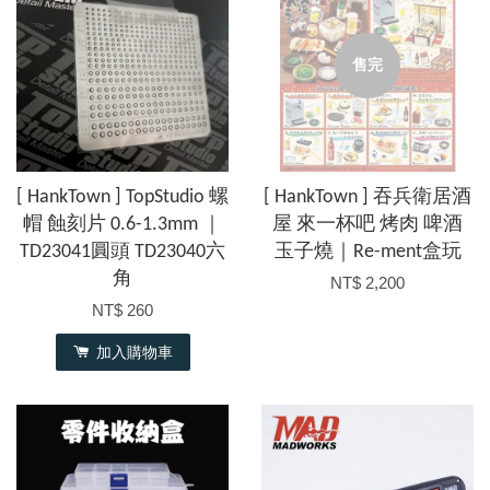
售完
[ HankTown ] TopStudio 螺
[ HankTown ] 吞兵衛居酒
帽 蝕刻片 0.6-1.3mm ｜
屋 來一杯吧 烤肉 啤酒
TD23041圓頭 TD23040六
玉子燒｜Re-ment盒玩
角
NT$ 2,200
NT$ 260
加入購物車