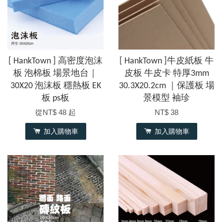
[ HankTown ] 高密度泡沫
[ HankTown ]牛皮紙板 牛
板 泡棉板 場景地台｜
皮板 牛皮卡 特厚3mm
30X20 泡沫板 穩熱板 EK
30.3X20.2cm ｜保護板 場
板 ps板
景模型 袖珍
從
NT$ 48
起
NT$ 38
加入購物車
加入購物車