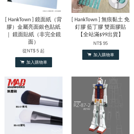
[ HankTown ] 鏡面紙（背
[ HankTown ] 無痕黏土 免
膠）金屬亮面銀色貼紙
釘膠 藍丁膠 雙面膠貼
｜ 鏡面貼紙（非完全鏡
【全站滿$99出貨】
面）
NT$ 95
從
NT$ 5
起
加入購物車
加入購物車