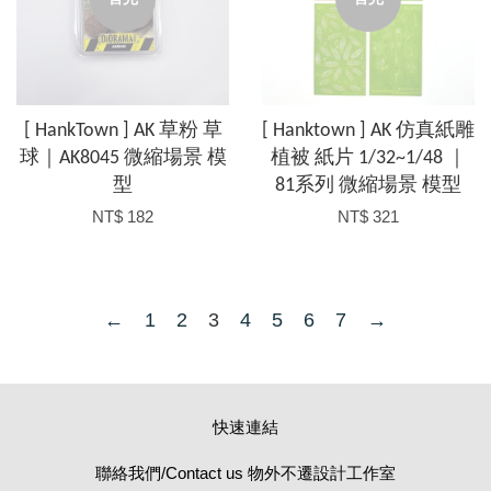
[ HankTown ] AK 草粉 草
[ Hanktown ] AK 仿真紙雕
球｜AK8045 微縮場景 模
植被 紙片 1/32~1/48 ｜
型
81系列 微縮場景 模型
NT$ 182
NT$ 321
←
1
2
3
4
5
6
7
→
快速連結
聯絡我們/Contact us 物外不遷設計工作室