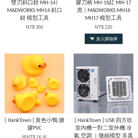
雙刃斜口鉗 MH-14|
膠刀柄 MH-16紅 MH-17
MADWORKS MH14 斜口
黑 | MADWORKS MH16
鉗 模型工具
MH17 模型工具
NT$ 350
NT$ 220
加入購物車
[ HankTown ] 黃色小鴨 搪
[ HankTown ] USB 四方吹
膠PVC
室內機一對二室外機 冷
氣 空調 ｜微縮模型 非真
從
NT$ 16
起