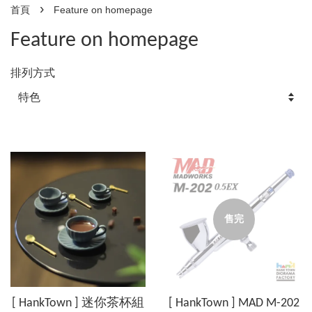
›
首頁
Feature on homepage
Feature on homepage
排列方式
售完
[ HankTown ] 迷你茶杯組
[ HankTown ] MAD M-202