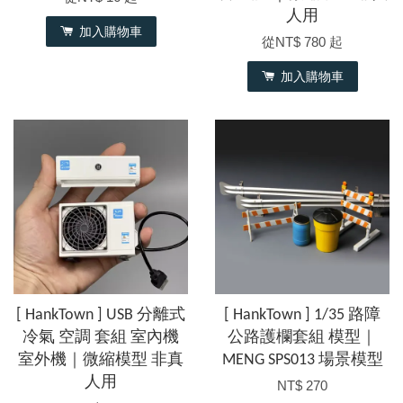
人用
加入購物車
從
NT$ 780
起
加入購物車
[ HankTown ] USB 分離式
[ HankTown ] 1/35 路障
冷氣 空調 套組 室內機
公路護欄套組 模型｜
室外機｜微縮模型 非真
MENG SPS013 場景模型
人用
NT$ 270