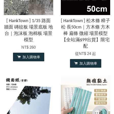
[ HankTown ] 1/35 路面
[ HankTown ] 松木條 樟子
牆面 磚紋板 場景底板 地
松 長50cm｜方木條 方木
台｜泡沫板 泡棉板 場景
棒 扁條 微縮 場景模型
模型
【全站滿$99出貨】限宅
配
NT$ 260
從
NT$ 24
起
加入購物車
加入購物車