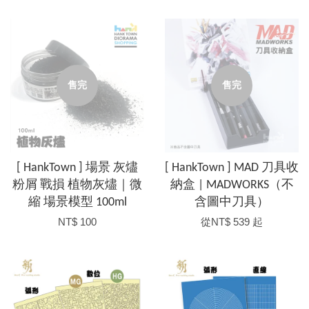
售完
售完
[ HankTown ] 場景 灰燼
[ HankTown ] MAD 刀具收
粉屑 戰損 植物灰燼｜微
納盒 | MADWORKS（不
縮 場景模型 100ml
含圖中刀具）
NT$ 100
從
NT$ 539
起