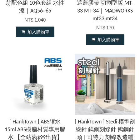
翁配色組 10色套組 水性
遮蓋膠帶 切割型版 MT-
漆｜AQ56~65
33 MT-34｜MADWORKS
mt33 mt34
NT$ 1,040
NT$ 170
加入購物車
加入購物車
[ HankTown ] ABS膠水
[ HankTown ] Stedi 模型刻
15ml ABS樹脂材質專用膠
線針 鎢鋼刻線針 鎢鋼針
水 【全站滿$99出貨】
頭 | 司特力 刻線改造輔