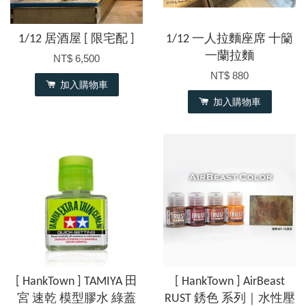
1/12 居酒屋 [ 限宅配 ]
1/12 一人拉麵座席 十籣
一蘭拉麵
NT$ 6,500
NT$ 880
加入購物車
加入購物車
[ HankTown ] TAMIYA 田
[ HankTown ] AirBeast
宮 速乾 模型膠水 綠蓋
RUST 銹色 系列｜水性壓