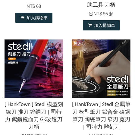
助工具 刀柄
NT$ 68
從
NT$ 95
起
加入購物車
加入購物車
[ HankTown ] Stedi 模型刻
[ HankTown ] Stedi 金屬筆
線刀 推刀 鎢鋼刀 | 司特
刀 模型筆刀 鋁合金 碳鋼
力 鎢鋼鏡面刀 GK改造刀
筆刀 陶瓷筆刀 窄刃 寬刃
刀柄
| 司特力 雕刻刀