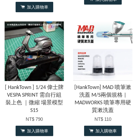
加入購物車
[ HankTown ] 1/24 偉士牌
[HankTown] MAD 噴筆漱
VESPA SPRINT 需自行組
洗蓋 M/S兩個規格 |
裝上色 ｜微縮 場景模型
MADWORKS 噴筆專用硬
S15
質漱洗蓋
NT$ 790
NT$ 110
加入購物車
加入購物車