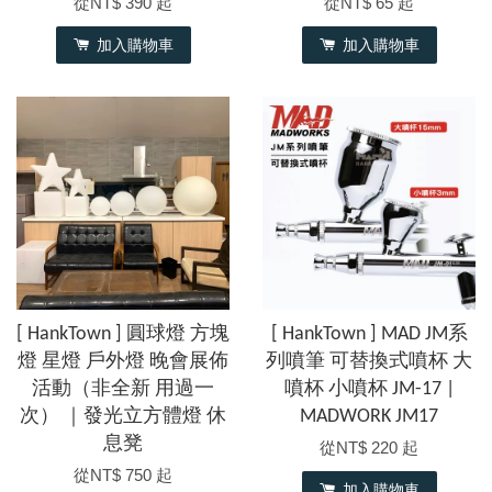
從
NT$ 390
起
從
NT$ 65
起
加入購物車
加入購物車
[ HankTown ] 圓球燈 方塊
[ HankTown ] MAD JM系
燈 星燈 戶外燈 晚會展佈
列噴筆 可替換式噴杯 大
活動（非全新 用過一
噴杯 小噴杯 JM-17 |
次） ｜發光立方體燈 休
MADWORK JM17
息凳
從
NT$ 220
起
從
NT$ 750
起
加入購物車