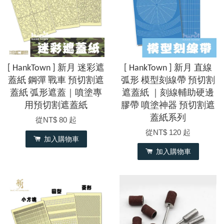
[ HankTown ] 新月 迷彩遮
[ HankTown ] 新月 直線
蓋紙 鋼彈 戰車 預切割遮
弧形 模型刻線帶 預切割
蓋紙 弧形遮蓋｜噴塗專
遮蓋紙 ｜刻線輔助硬邊
用預切割遮蓋紙
膠帶 噴塗神器 預切割遮
蓋紙系列
從
NT$ 80
起
從
NT$ 120
起
加入購物車
加入購物車