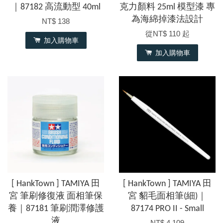
｜87182 高流動型 40ml
克力顏料 25ml 模型漆 專
為海綿掉漆法設計
NT$ 138
從
NT$ 110
起
加入購物車
加入購物車
[ HankTown ] TAMIYA 田
[ HankTown ] TAMIYA 田
宮 筆刷修復液 面相筆保
宮 貂毛面相筆(細)｜
養｜87181 筆刷潤澤修護
87174 PRO II - Small
液
NT$ 4,109