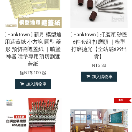
[ HankTown ] 新月 模型通
[ HankTown ] 打磨頭 砂圈
用遮蓋紙 小方塊 圓型 菱
6件套組 打磨頭 ｜模型
形 預切割遮蓋紙 ｜噴塗
打磨拋光【全站滿$99出
神器 噴塗專用預切割遮
貨】
蓋紙
NT$ 39
從
NT$ 100
起
加入購物車
加入購物車
新品