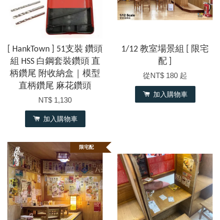
[ HankTown ] 51支裝 鑽頭
1/12 教室場景組 [ 限宅
組 HSS 白鋼套裝鑽頭 直
配 ]
柄鑽尾 附收納盒｜模型
從
NT$ 180
起
直柄鑽尾 麻花鑽頭
加入購物車
NT$ 1,130
加入購物車
限宅配