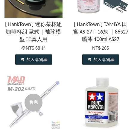
[ HankTown ] 迷你茶杯組
[ HankTown ] TAMIYA 田
咖啡杯組 歐式｜袖珍模
宮 AS-27 F-16灰 ｜86527
型 非真人用
噴漆 100ml AS27
從
NT$ 68
起
NT$ 285
加入購物車
加入購物車
售完