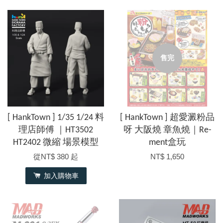
售完
[ HankTown ] 1/35 1/24 料
[ HankTown ] 超愛澱粉品
理店師傅 ｜HT3502
呀 大阪燒 章魚燒｜Re-
HT2402 微縮 場景模型
ment盒玩
從
NT$ 380
起
NT$ 1,650
加入購物車