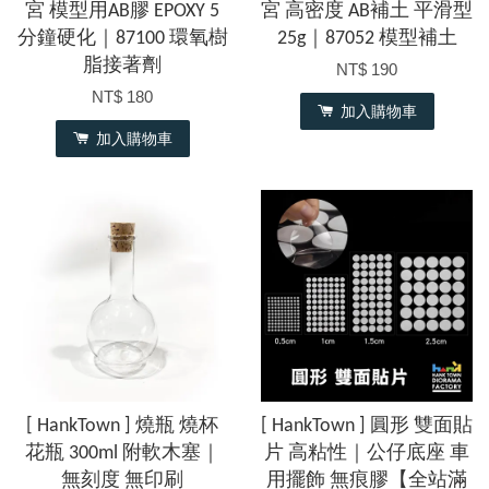
宮 模型用AB膠 EPOXY 5
宮 高密度 AB補土 平滑型
分鐘硬化｜87100 環氧樹
25g｜87052 模型補土
脂接著劑
NT$ 190
NT$ 180
加入購物車
加入購物車
[ HankTown ] 燒瓶 燒杯
[ HankTown ] 圓形 雙面貼
花瓶 300ml 附軟木塞｜
片 高粘性｜公仔底座 車
無刻度 無印刷
用擺飾 無痕膠【全站滿