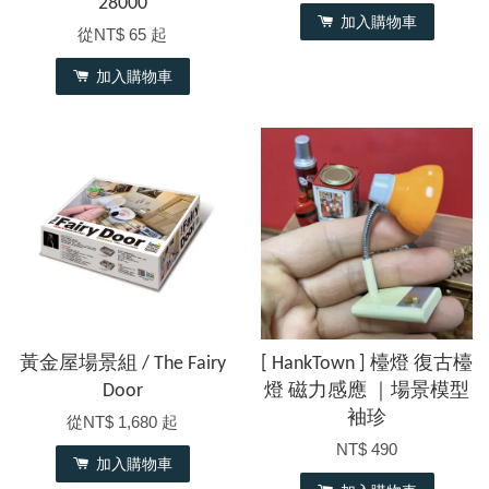
28000
加入購物車
從
NT$ 65
起
加入購物車
黃金屋場景組 / The Fairy
[ HankTown ] 檯燈 復古檯
Door
燈 磁力感應 ｜場景模型
袖珍
從
NT$ 1,680
起
NT$ 490
加入購物車