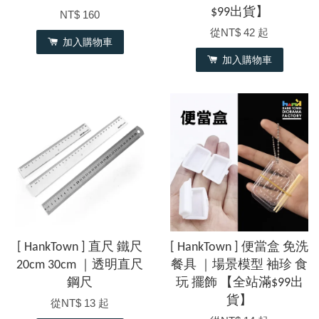
$99出貨】
NT$ 160
從
NT$ 42
起
加入購物車
加入購物車
[ HankTown ] 直尺 鐵尺
[ HankTown ] 便當盒 免洗
20cm 30cm ｜透明直尺
餐具 ｜場景模型 袖珍 食
鋼尺
玩 擺飾 【全站滿$99出
貨】
從
NT$ 13
起