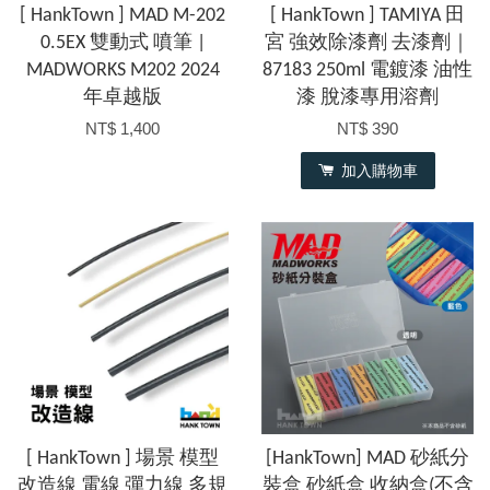
[ HankTown ] MAD M-202
[ HankTown ] TAMIYA 田
0.5EX 雙動式 噴筆 |
宮 強效除漆劑 去漆劑｜
MADWORKS M202 2024
87183 250ml 電鍍漆 油性
年卓越版
漆 脫漆專用溶劑
NT$ 1,400
NT$ 390
加入購物車
[ HankTown ] 場景 模型
[HankTown] MAD 砂紙分
改造線 電線 彈力線 多規
裝盒 砂紙盒 收納盒(不含