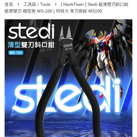
›
›
首頁
工具區 / Tools
[ HankTown ] Stedi 超薄雙刃斜口鉗
暗黑雙刃 模型剪 MS-100 | 司特力 單刃剪鉗 MS100