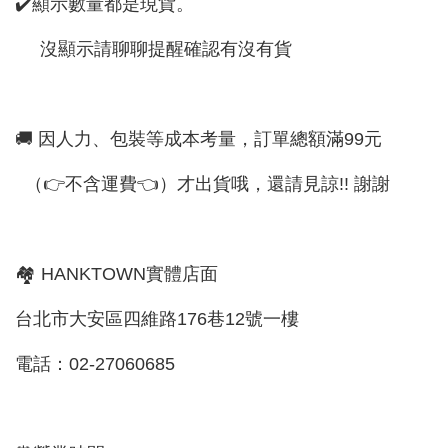
✔️顯示數量都是現貨。
沒顯示請聊聊提醒確認有沒有貨
🚚 因人力、包裝等成本考量，訂單總額滿99元
（👉不含運費👈）才出貨哦，還請見諒!! 謝謝
🏘 HANKTOWN實體店面
台北市大安區四維路176巷12號一樓
電話：02-27060685