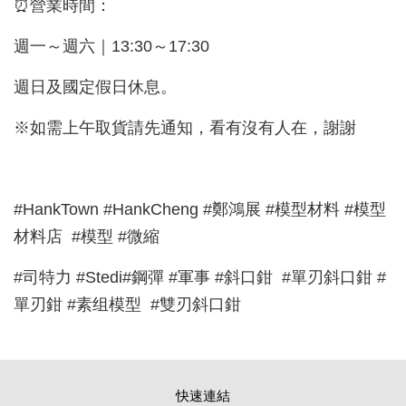
⏰營業時間：
週一～週六｜13:30～17:30
週日及國定假日休息。
※如需上午取貨請先通知，看有沒有人在，謝謝
#HankTown #HankCheng #鄭鴻展 #模型材料 #模型
材料店 #模型 #微縮
#司特力 #Stedi#鋼彈 #軍事 #斜口鉗 #單刃斜口鉗 #
單刃鉗 #素组模型 #雙刃斜口鉗
快速連結