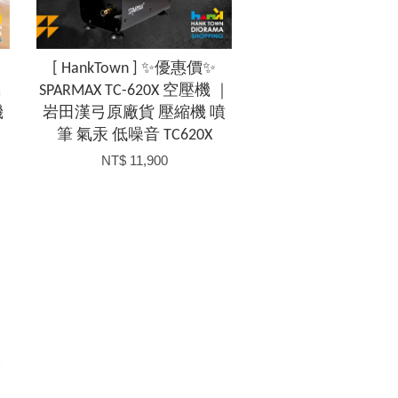
[ HankTown ] ✨優惠價✨
機
SPARMAX TC-620X 空壓機 ｜
機
岩田漢弓原廠貨 壓縮機 噴
筆 氣汞 低噪音 TC620X
NT$ 11,900