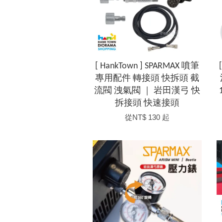
[ HankTown ] SPARMAX 噴筆
專用配件 轉接頭 快拆頭 截
流閥 洩氣閥 ｜ 岩田漢弓 快
拆接頭 快速接頭
從
NT$ 130
起