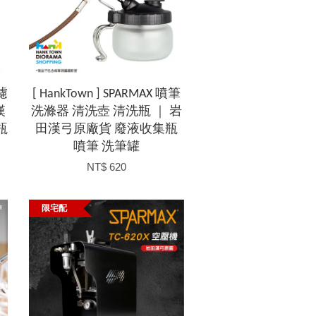
筆濾
[ HankTown ] SPARMAX 噴筆
漢
洗滌器 清洗壺 清洗瓶 ｜ 岩
水瓶
田漢弓原廠貨 廢液收集瓶
噴筆 洗筆罐
NT$ 620
限宅配