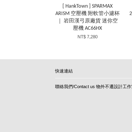
[ HankTown ] SPARMAX
ARISM 空壓機 附軟管小濾杯
｜ 岩田漢弓原廠貨 迷你空
壓機 AC66HX
NT$ 7,280
快速連結
聯絡我們/Contact us 物外不遷設計工