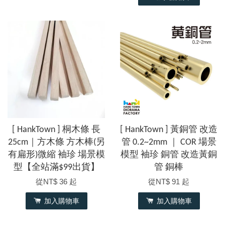
[ HankTown ] 桐木條 長
[ HankTown ] 黃銅管 改造
25cm｜方木條 方木棒(另
管 0.2~2mm ｜ COR 場景
有扁形)微縮 袖珍 場景模
模型 袖珍 銅管 改造黃銅
型【全站滿$99出貨】
管 銅棒
從
NT$ 36
起
從
NT$ 91
起
加入購物車
加入購物車