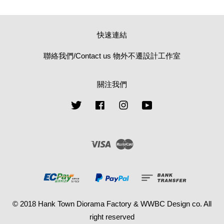
快速連結
聯絡我們/Contact us 物外不遷設計工作室
關注我們
Twitter
Facebook
Instagram
YouTube
Visa
Master
© 2018 Hank Town Diorama Factory & WWBC Design co. All
right reserved