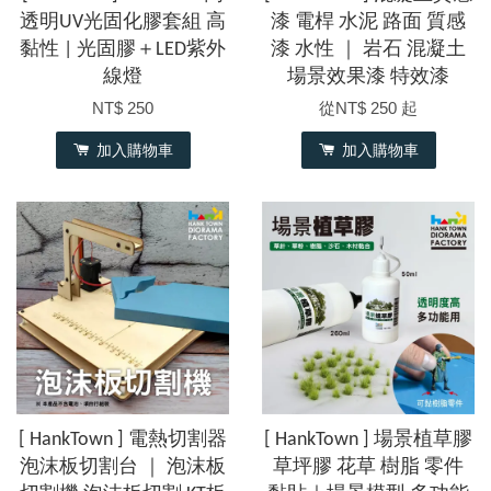
透明UV光固化膠套組 高
漆 電桿 水泥 路面 質感
黏性 | 光固膠＋LED紫外
漆 水性 ｜ 岩石 混凝土
線燈
場景效果漆 特效漆
NT$ 250
從
NT$ 250
起
加入購物車
加入購物車
[ HankTown ] 電熱切割器
[ HankTown ] 場景植草膠
泡沫板切割台 ｜ 泡沫板
草坪膠 花草 樹脂 零件