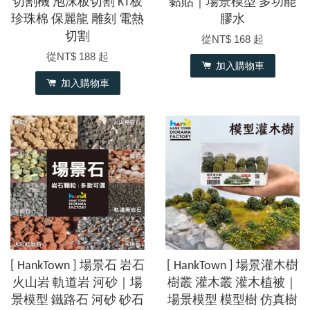
切割機 泡沫板切割 KT板
黏貼｜場景模型 多功能
珍珠棉 保麗龍 雕刻 電熱
膠水
切割
從
NT$ 168
起
從
NT$ 188
起
加入購物車
加入購物車
[ HankTown ] 場景石 岩石
[ HankTown ] 場景灌木樹
火山岩 軌道岩 河砂｜場
樹叢 灌木叢 灌木植被｜
景模型 鐵路石 河砂 砂石
場景模型 模型樹 仿真樹