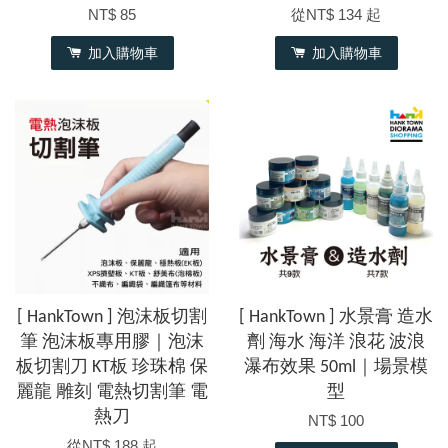
NT$ 85
從
NT$ 134
起
加入購物車
加入購物車
[ HankTown ] 泡沫板切割
[ HankTown ] 水景膏 造水
筆 泡沫板專用膠｜泡沫
劑 海水 海洋 浪花 波浪
板切割刀 KT板 珍珠棉 保
瀑布效果 50ml｜場景模
麗龍 雕刻 電熱切割筆 電
型
熱刀
NT$ 100
從
NT$ 188
起