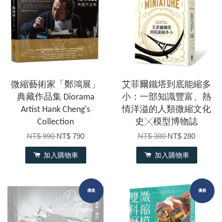
微縮藝術家「鄭鴻展」
艾菲爾鐵塔到底能縮多
典藏作品集 Diorama
小：一部知識豐富、熱
Artist Hank Cheng's
情洋溢的人類微縮文化
Collection
史╳模型博物誌
NT$ 990
NT$ 790
NT$ 380
NT$ 280
加入購物車
加入購物車
優惠
優惠