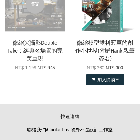
售完
微縮╳攝影Double
微縮模型雙料冠軍的創
Take：經典名場景的完
作小世界(附贈Hank 親筆
美重現
簽名)
NT$ 1,199
NT$ 945
NT$ 360
NT$ 300
加入購物車
快速連結
聯絡我們/Contact us 物外不遷設計工作室