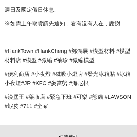
週日及國定假日休息。
※如需上午取貨請先通知，看有沒有人在，謝謝
#HankTown #HankCheng #鄭鴻展 #模型材料 #模型
材料店 #模型 #微縮 #袖珍 #微縮模型
#便利商店 #小夜燈 #磁吸小燈牌 #發光冰箱貼 #冰箱
小夜燈#JR #KFC #麥當勞 #海尼根
#漢堡王 #藥妝店 #緊急下班 #可樂 #熊貓 #LAWSON
#蝦皮 #711 #全家