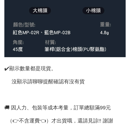
✔️顯示數量都是現貨。
沒顯示請聊聊提醒確認有沒有貨
🚚 因人力、包裝等成本考量，訂單總額滿99元
（👉不含運費👈）才出貨哦，還請見諒!! 謝謝