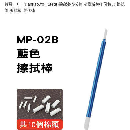
›
首頁
[ HankTown ] Stedi 墨線液擦拭棒 清潔棉棒 | 司特力 擦拭
筆 擦拭棒 舊化棒