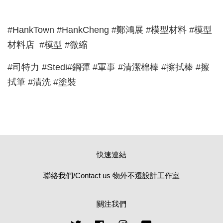
#HankTown #HankCheng #鄭鴻展 #模型材料 #模型
材料店 #模型 #微縮
#司特力 #Stedi#鋼彈 #軍事 #清潔棉棒 #擦拭棒 #擦
拭筆 #漬洗 #塗裝
快速連結
聯絡我們/Contact us 物外不遷設計工作室
關注我們