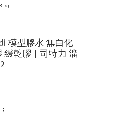
Blog
 Stedi 模型膠水 無白化
 緩乾膠 | 司特力 溜
2